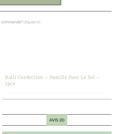
ser commande?
cliquez ici
.
Kalli Confection – Pastille Pour Le Sol –
1pce
AVIS (0)