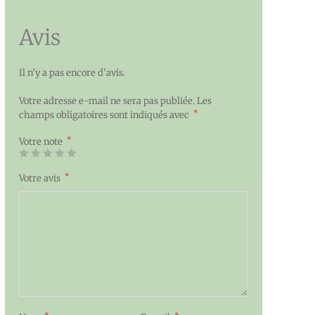
Avis
Il n’y a pas encore d’avis.
Votre adresse e-mail ne sera pas publiée.
Les
*
champs obligatoires sont indiqués avec
*
Votre note
*
Votre avis