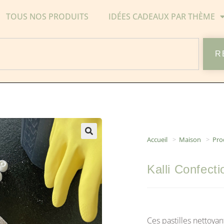
TOUS NOS PRODUITS
IDÉES CADEAUX PAR THÈME
R
Accueil
>
Maison
>
Pro
Kalli Confecti
Ces pastilles nettoyan