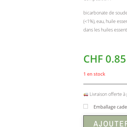
bicarbonate de soude,
(<1%), eau, huile essen
dans les huiles essen
CHF
0.85
1 en stock
Livraison offerte à 
Emballage cadea
AJOUTER