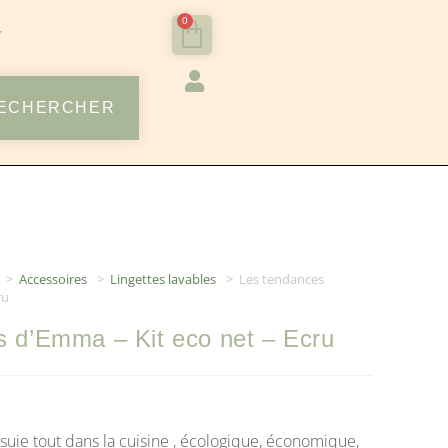
0
ECHERCHER
>
Accessoires
>
Lingettes lavables
>
Les tendances
ru
s d’Emma – Kit eco net – Ecru
suie tout dans la cuisine , écologique, économique,