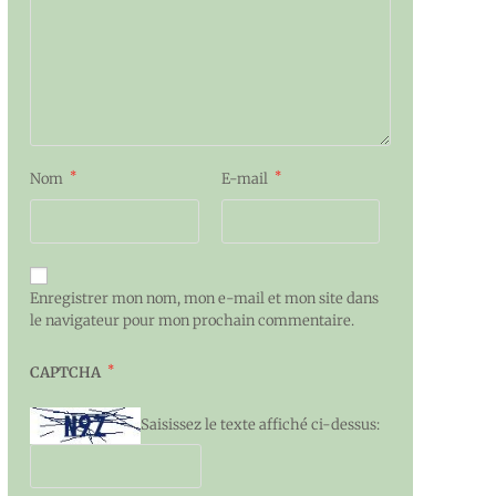
*
*
Nom
E-mail
Enregistrer mon nom, mon e-mail et mon site dans
le navigateur pour mon prochain commentaire.
*
CAPTCHA
Saisissez le texte affiché ci-dessus: