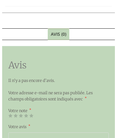
AVIS (0)
Avis
Il n’y a pas encore d’avis.
Votre adresse e-mail ne sera pas publiée.
Les
*
champs obligatoires sont indiqués avec
*
Votre note
*
Votre avis