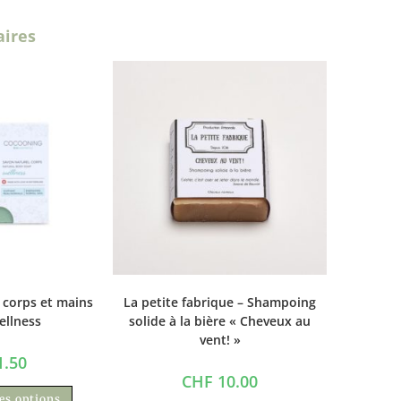
aires
 corps et mains
La petite fabrique – Shampoing
ellness
solide à la bière « Cheveux au
vent! »
.50
CHF
10.00
les options