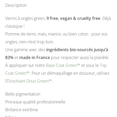
Description
Vernis à ongles green,
9 free, vegan & cruelty free
. Déjà
classique !
Pomme de terre, maïs, manioc ou bien coton : pour vos
ongles, rien n’est trop bon.
Une gamme avec des
ingrédients bio-sourcés jusqu’à
83%
et
made in France
pour respecter aussi la planète.
À appliquer sur notre
Base Coat Green™
et sous le
Top
Coat Green™
. Pour un démaquillage en douceur, utilisez
l’
Dissolvant Doux Green™
.
Belle pigmentation
Pinceaux qualité professionnelle
Brillance extrême