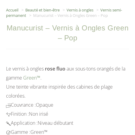
Accueil
>
Beauté et bien-être
>
Vernis à ongles
>
Vernis semi-
permanent
>
Manucurist – Vernis à Ongles Green – Pop
Manucurist – Vernis à Ongles Green
– Pop
Le vernis à ongles
rose fluo
aux sous-tons orangés de la
gamme
Green™
.
Une teinte vibrante inspirée des cabines de plage
colorées.
Couvrance :
Opaque
Finition :
Non irisé
Application :
Niveau débutant
Gamme :
Green™