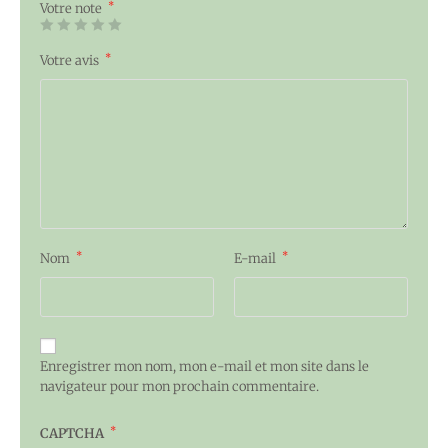
*
Votre note
*
Votre avis
*
*
Nom
E-mail
Enregistrer mon nom, mon e-mail et mon site dans le
navigateur pour mon prochain commentaire.
*
CAPTCHA