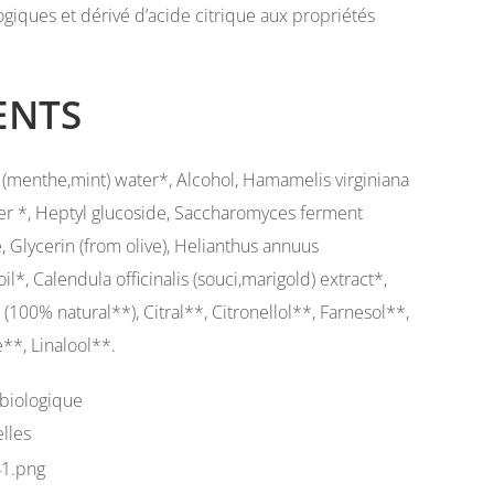
ogiques et dérivé d’acide citrique aux propriétés
ENTS
 (menthe,mint) water*, Alcohol, Hamamelis virginiana
ter *, Heptyl glucoside, Saccharomyces ferment
ate, Glycerin (from olive), Helianthus annuus
il*, Calendula officinalis (souci,marigold) extract*,
100% natural**), Citral**, Citronellol**, Farnesol**,
**, Linalool**.
e biologique
lles