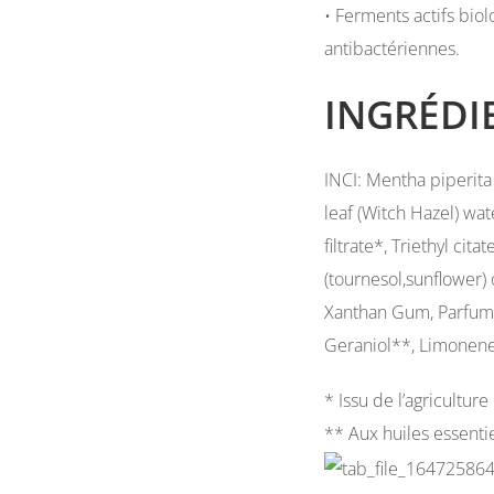
• Ferments actifs biol
antibactériennes.
INGRÉDI
INCI: Mentha piperita
leaf (Witch Hazel) wa
filtrate*, Triethyl cit
(tournesol,sunflower) o
Xanthan Gum, Parfum (
Geraniol**, Limonene
* Issu de l’agricultur
** Aux huiles essentie