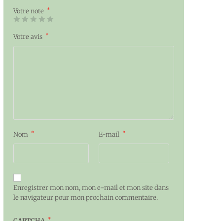
*
Votre note
*
Votre avis
*
*
Nom
E-mail
Enregistrer mon nom, mon e-mail et mon site dans
le navigateur pour mon prochain commentaire.
*
CAPTCHA