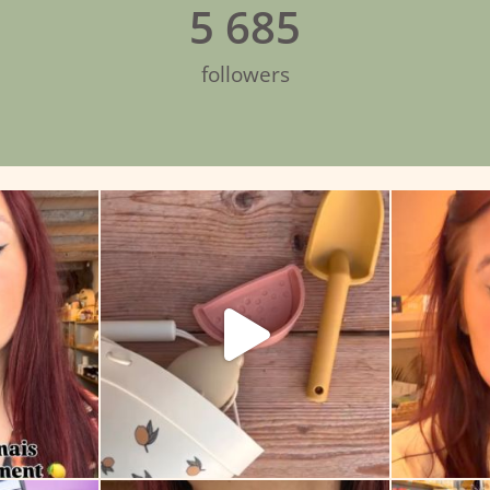
5 685
followers