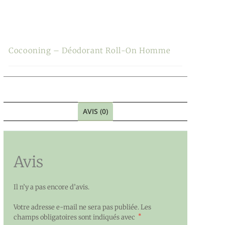
Cocooning – Déodorant Roll-On Homme
AVIS (0)
Avis
Il n’y a pas encore d’avis.
Votre adresse e-mail ne sera pas publiée.
Les
*
champs obligatoires sont indiqués avec