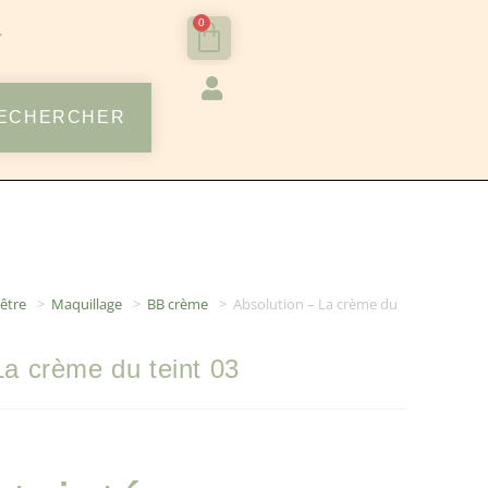
0
ECHERCHER
être
>
Maquillage
>
BB crème
>
Absolution – La crème du
La crème du teint 03