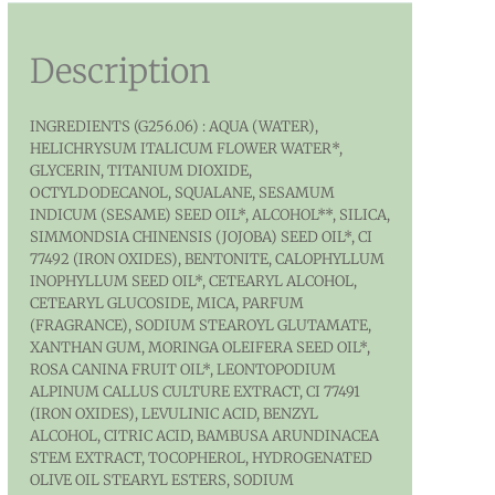
Description
INGREDIENTS (G256.06) : AQUA (WATER),
HELICHRYSUM ITALICUM FLOWER WATER*,
GLYCERIN, TITANIUM DIOXIDE,
OCTYLDODECANOL, SQUALANE, SESAMUM
INDICUM (SESAME) SEED OIL*, ALCOHOL**, SILICA,
SIMMONDSIA CHINENSIS (JOJOBA) SEED OIL*, CI
77492 (IRON OXIDES), BENTONITE, CALOPHYLLUM
INOPHYLLUM SEED OIL*, CETEARYL ALCOHOL,
CETEARYL GLUCOSIDE, MICA, PARFUM
(FRAGRANCE), SODIUM STEAROYL GLUTAMATE,
XANTHAN GUM, MORINGA OLEIFERA SEED OIL*,
ROSA CANINA FRUIT OIL*, LEONTOPODIUM
ALPINUM CALLUS CULTURE EXTRACT, CI 77491
(IRON OXIDES), LEVULINIC ACID, BENZYL
ALCOHOL, CITRIC ACID, BAMBUSA ARUNDINACEA
STEM EXTRACT, TOCOPHEROL, HYDROGENATED
OLIVE OIL STEARYL ESTERS, SODIUM