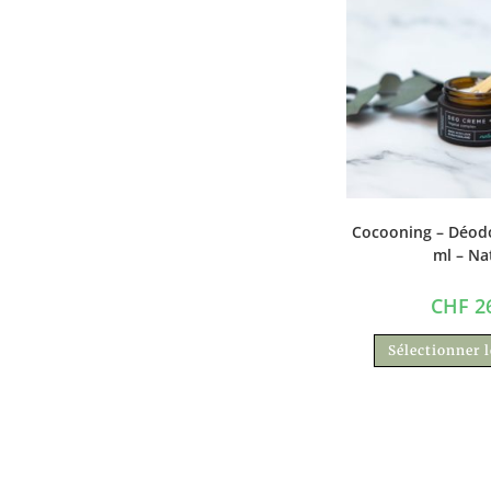
Cocooning – Déod
ml – Na
CHF
26
Sélectionner 