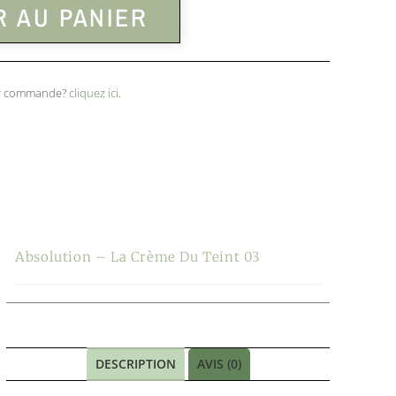
 AU PANIER
ser commande?
cliquez ici
.
Absolution – La Crème Du Teint 03
DESCRIPTION
AVIS (0)