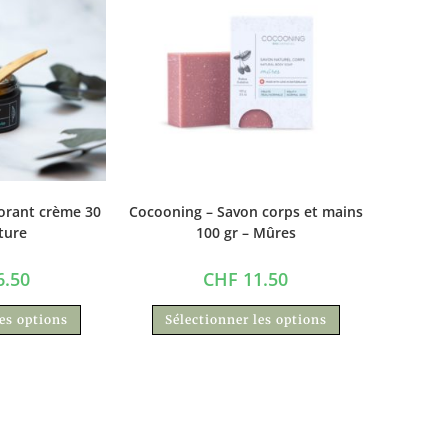
orant crème 30
Cocooning – Savon corps et mains
ture
100 gr – Mûres
.50
CHF
11.50
les options
Sélectionner les options