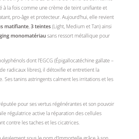
lé à la fois comme une crème de teint unifiante et
ant, pro-âge et protecteur. Aujourd’hui, elle revient
s matifiante
,
3 teintes
(Light, Medium et Tan) ainsi
ging monomatériau
sans ressort métallique pour
polyphénols dont l’EGCG (Épigallocatéchine gallate –
e radicaux libres), il détoxifie et entretient la
 Ses tanins astringents calment les irritations et les
 réputée pour ses vertus régénérantes et son pouvoir
ile régulatrice active la réparation des cellules
nt contre les taches et les cicatrices.
 également sous le nom d’Immortelle grâce à son