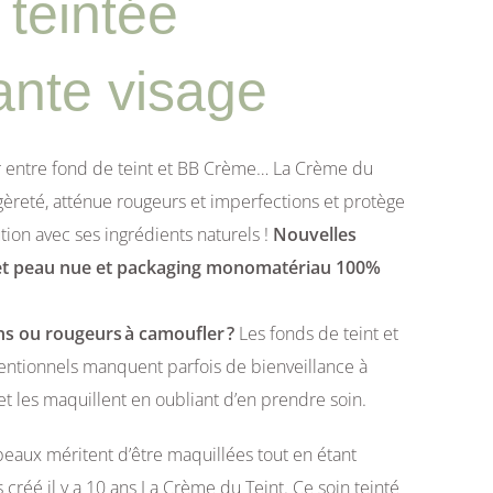
teintée
ante visage
ir entre fond de teint et BB Crème… La Crème du
égèreté, atténue rougeurs et imperfections et protège
tion avec ses ingrédients naturels !
Nouvelles
effet peau nue et packaging monomatériau 100%
ns ou rougeurs à camoufler ?
Les fonds de teint et
entionnels manquent parfois de bienveillance à
et les maquillent en oubliant d’en prendre soin.
peaux méritent d’être maquillées tout en étant
créé il y a 10 ans La Crème du Teint. Ce soin teinté