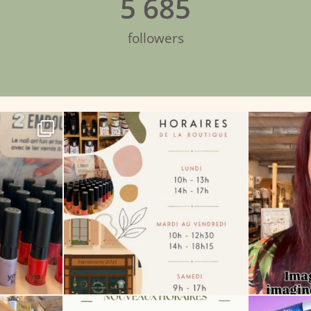
5 685
followers