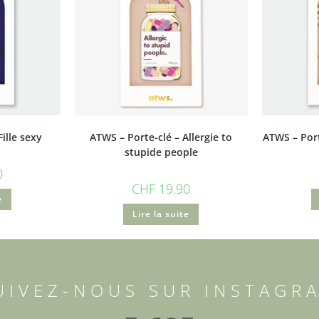
ille sexy
ATWS – Porte-clé – Allergie to
ATWS – Port
stupide people
0
CHF
19.90
e
Lire la suite
UIVEZ-NOUS SUR INSTAGR