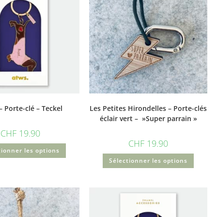
 Porte-clé – Teckel
Les Petites Hirondelles – Porte-clés
éclair vert – »Super parrain »
CHF
19.90
CHF
19.90
tionner les options
Sélectionner les options