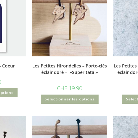
– Coeur
Les Petites Hirondelles – Porte-clés
Les Petites
éclair doré – »Super tata »
éclair do
0
CHF
19.90
options
Sélectionner les options
Sélec