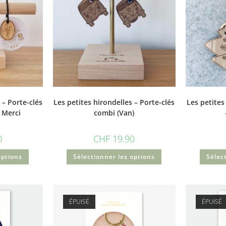
 – Porte-clés
Les petites hirondelles – Porte-clés
Les petites
 Merci
combi (Van)
0
CHF
19.90
options
Sélectionner les options
Sélec
ÉPUISÉ
ÉPUISÉ