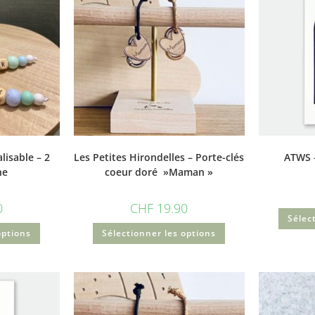
lisable – 2
Les Petites Hirondelles – Porte-clés
ATWS –
ne
coeur doré »Maman »
0
CHF
19.90
Sélec
options
Sélectionner les options