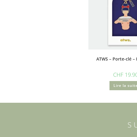
ATWS – Porte-clé – F
CHF
19.9
Lire la suit
S