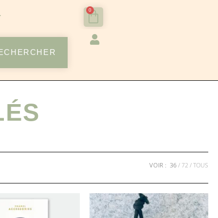
0
ECHERCHER
LÉS
VOIR :
36
72
TOUS