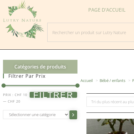
PAGE D’ACCUEIL
Catégories de produits
Filtrer Par Prix
Accueil
>
Bébé / enfants
>
P
FILTRER
PRIX :
CHF 10
—
CHF 20
Tri du plus récent au pl