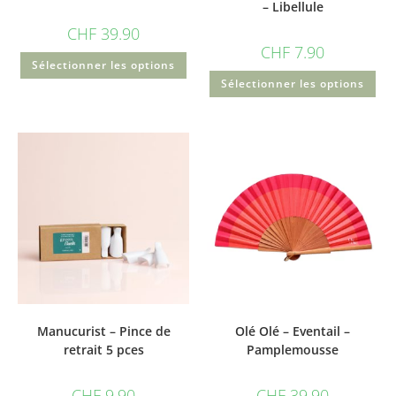
– Libellule
CHF
39.90
CHF
7.90
Sélectionner les options
Sélectionner les options
Manucurist – Pince de
Olé Olé – Eventail –
retrait 5 pces
Pamplemousse
CHF
9.90
CHF
39.90