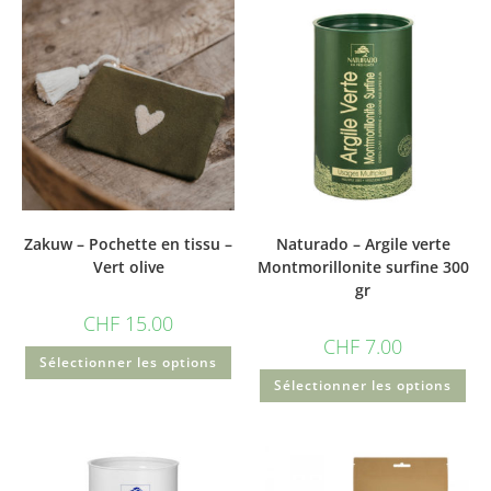
Zakuw – Pochette en tissu –
Naturado – Argile verte
Vert olive
Montmorillonite surfine 300
gr
CHF
15.00
CHF
7.00
Sélectionner les options
Sélectionner les options