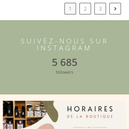
1
2
3
SUIVEZ-NOUS SUR
INSTAGRAM
5 685
followers