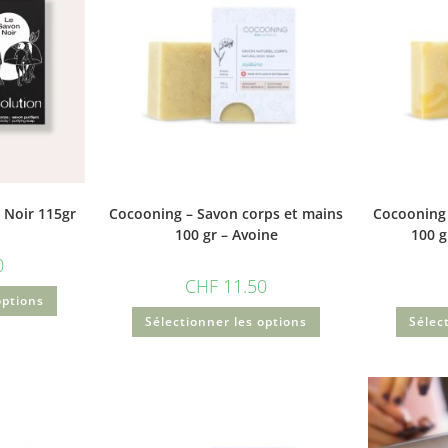
 Noir 115gr
Cocooning – Savon corps et mains
Cocooning 
100 gr – Avoine
100 g
0
CHF
11.50
options
Sélectionner les options
Sélec