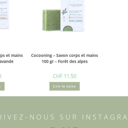
ps et mains
Cocooning – Savon corps et mains
lavande
100 gr – Forêt des alpes
0
CHF
11.50
e
Lire la suite
UIVEZ-NOUS SUR INSTAGR