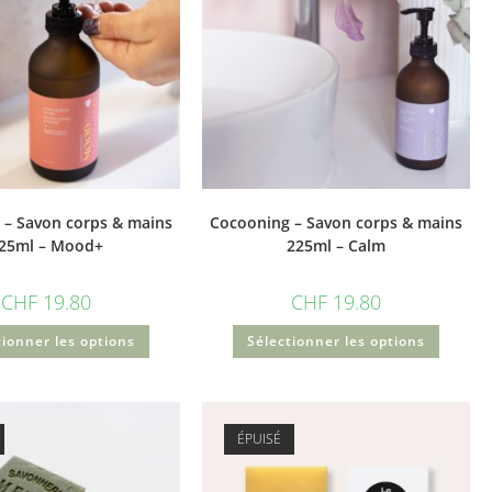
 – Savon corps & mains
Cocooning – Savon corps & mains
25ml – Mood+
225ml – Calm
CHF
19.80
CHF
19.80
tionner les options
Sélectionner les options
ÉPUISÉ