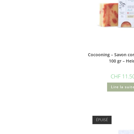
Cocooning – Savon cor
100 gr – Hei
CHF
11.5
Lire la suit
ÉPUISÉ