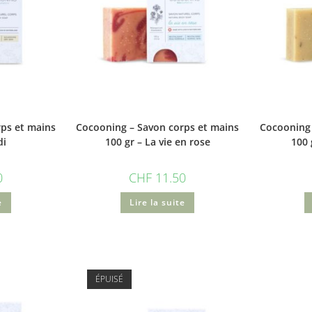
ps et mains
Cocooning – Savon corps et mains
Cocooning 
di
100 gr – La vie en rose
100 
0
CHF
11.50
e
Lire la suite
ÉPUISÉ