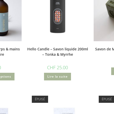
rps & mains
Hello Candle – Savon liquide 200ml
Savon de M
ire
– Tonka & Myrrhe
0
CHF
25.00
options
Lire la suite
ÉPUISÉ
ÉPUISÉ