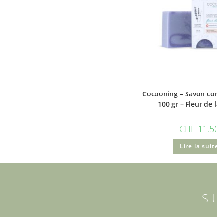
Cocooning – Savon cor
100 gr – Fleur de 
CHF
11.5
Lire la suit
S