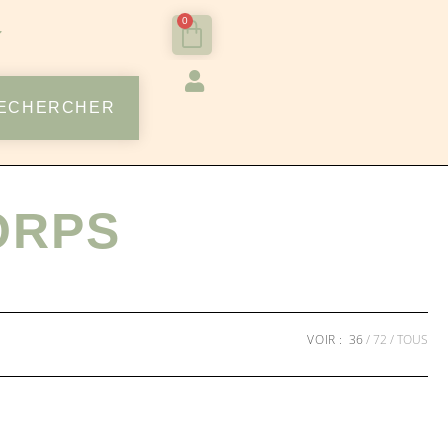
0
ECHERCHER
ORPS
VOIR :
36
72
TOUS