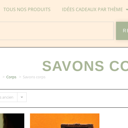
TOUS NOS PRODUITS
IDÉES CADEAUX PAR THÈME
R
SAVONS C
>
Corps
>
Savons corps
us ancien