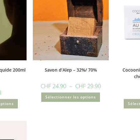
iquide 200ml
Savon d’Alep – 32%/ 70%
Cocooni
ch
CHF
24.90
–
CHF
29.90
0
Sélectionner les options
options
Sélec