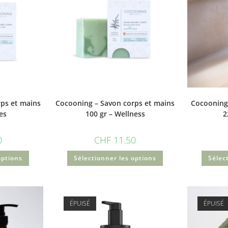
ps et mains
Cocooning – Savon corps et mains
Cocooning
es
100 gr – Wellness
2
0
CHF
11.50
options
Sélectionner les options
Sélec
ÉPUISÉ
ÉPUISÉ